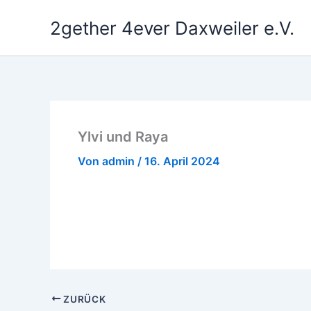
Zum
2gether 4ever Daxweiler e.V.
Inhalt
springen
Ylvi und Raya
Von
admin
/
16. April 2024
ZURÜCK