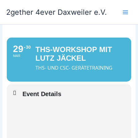
Zum
2gether 4ever Daxweiler e.V.
Inhalt
springen
29
30
THS-WORKSHOP MIT
MAR
LUTZ JÄCKEL
THS- UND CSC- GERÄTETRAINING
Event Details