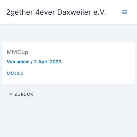
Zum
2gether 4ever Daxweiler e.V.
Inhalt
springen
MMCup
Von
admin
/
1. April 2023
MMCup
ZURÜCK